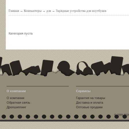
Главная
→
Компьютеры
→
для
→
Зарядные устройства для ноутбуков
Категория пуста
О компании
Сервисы
О компании
Гарантия на товары
Обратная связь
Доставка и оплата
Дропшиппинг
Оптовые продажи
© 2009-202