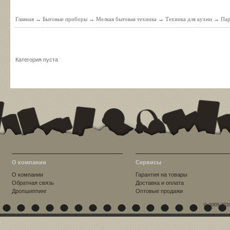
Главная
→
Бытовые приборы
→
Мелкая бытовая техника
→
Техника для кухни
→
Пар
Категория пуста
О компании
Сервисы
О компании
Гарантия на товары
Обратная связь
Доставка и оплата
Дропшиппинг
Оптовые продажи
© 2009-202