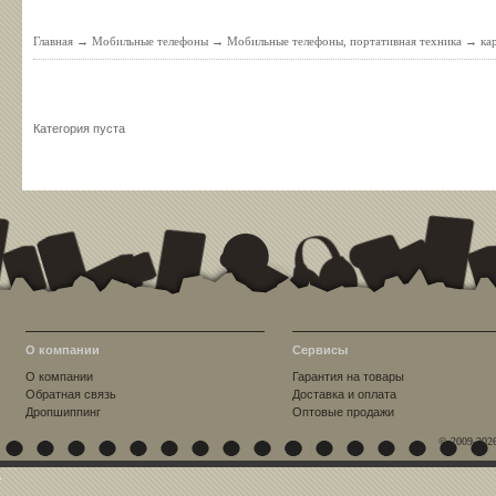
Главная
→
Мобильные телефоны
→
Мобильные телефоны, портативная техника
→
ка
Категория пуста
О компании
Сервисы
О компании
Гарантия на товары
Обратная связь
Доставка и оплата
Дропшиппинг
Оптовые продажи
© 2009-202