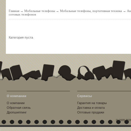
Главная
→
Мобильные телефоны
→
Мобильные телефоны, портативная техника
→
Ак
сотовых телефонов
Категория пуста
О компании
Сервисы
О компании
Гарантия на товары
Обратная связь
Доставка и оплата
Дропшиппинг
Оптовые продажи
© 2009-202