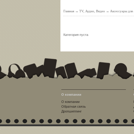
Главная
→
TV, Аудио, Видео
→
Аксессуары для 
Категория пуста
О компании
О компании
Обратная связь
Дропшиппинг