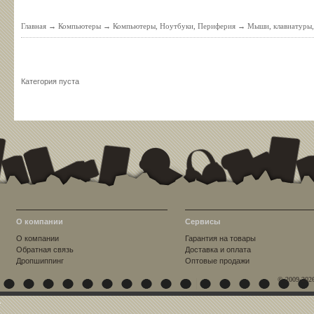
Главная
→
Компьютеры
→
Компьютеры, Ноутбуки, Периферия
→
Мыши, клавиатуры,
Категория пуста
О компании
Сервисы
О компании
Гарантия на товары
Обратная связь
Доставка и оплата
Дропшиппинг
Оптовые продажи
© 2009-202