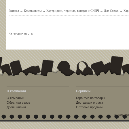
Главная
→
Компьютеры
→
Картриджи, чернила, тонеры и СНПЧ
→
Для Canon
→
Кар
Категория пуста
О компании
Сервисы
О компании
Гарантия на товары
Обратная связь
Доставка и оплата
Дропшиппинг
Оптовые продажи
© 2009-202