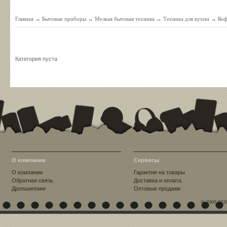
Главная
→
Бытовые приборы
→
Мелкая бытовая техника
→
Техника для кухни
→
Коф
Категория пуста
О компании
Сервисы
О компании
Гарантия на товары
Обратная связь
Доставка и оплата
Дропшиппинг
Оптовые продажи
© 2009-202