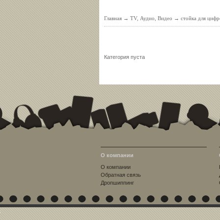
Главная
→
TV, Аудио, Видео
→
стойка для циф
Категория пуста
О компании
О компании
Обратная связь
Дропшиппинг