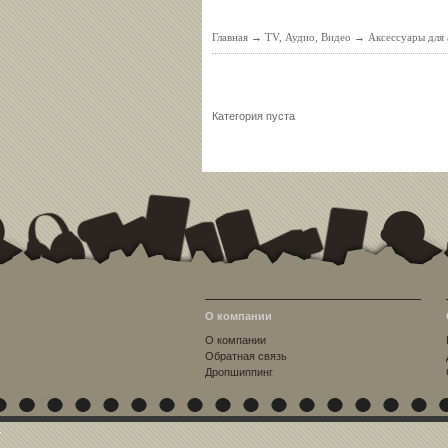
Главная
→
TV, Аудио, Видео
→
Аксессуары для 
Категория пуста
О компании
О компании
Обратная связь
Дропшиппинг