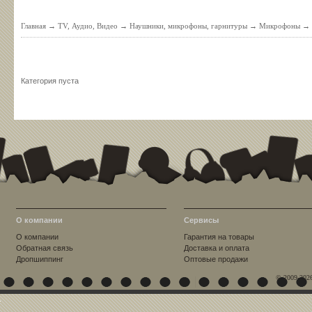
Главная
→
TV, Аудио, Видео
→
Наушники, микрофоны, гарнитуры
→
Микрофоны
→
Категория пуста
О компании
Сервисы
О компании
Гарантия на товары
Обратная связь
Доставка и оплата
Дропшиппинг
Оптовые продажи
© 2009-202