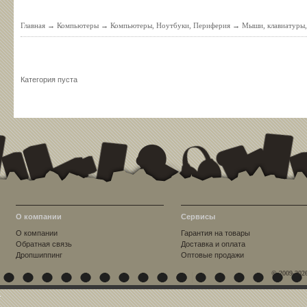
Главная
→
Компьютеры
→
Компьютеры, Ноутбуки, Периферия
→
Мыши, клавиатуры,
Категория пуста
О компании
Сервисы
О компании
Гарантия на товары
Обратная связь
Доставка и оплата
Дропшиппинг
Оптовые продажи
© 2009-202