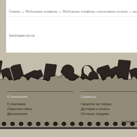
Главная
→
Мобильные телефоны
→
Мобильные телефоны, портативная техника
→
ак
Категория пуста
О компании
Сервисы
О компании
Гарантия на товары
Обратная связь
Доставка и оплата
Дропшиппинг
Оптовые продажи
© 2009-202