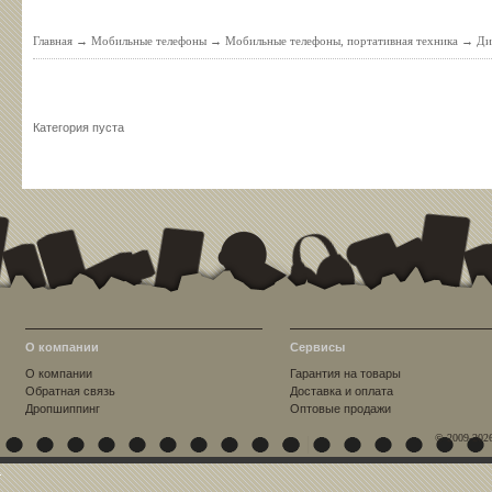
Главная
→
Мобильные телефоны
→
Мобильные телефоны, портативная техника
→
Ди
Категория пуста
О компании
Сервисы
О компании
Гарантия на товары
Обратная связь
Доставка и оплата
Дропшиппинг
Оптовые продажи
© 2009-202