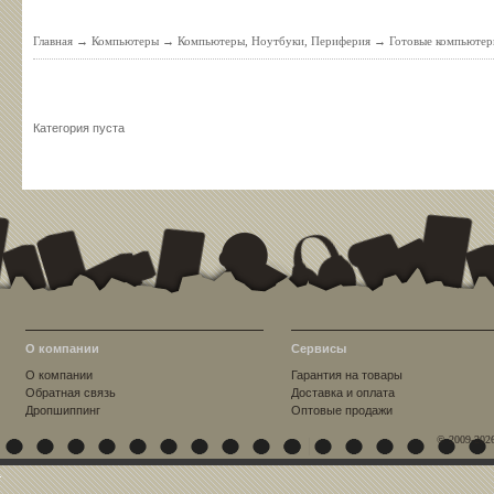
Главная
→
Компьютеры
→
Компьютеры, Ноутбуки, Периферия
→
Готовые компьюте
Категория пуста
О компании
Сервисы
О компании
Гарантия на товары
Обратная связь
Доставка и оплата
Дропшиппинг
Оптовые продажи
© 2009-202