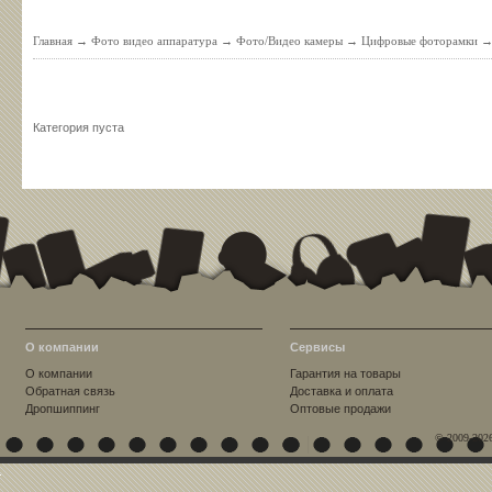
Главная
→
Фото видео аппаратура
→
Фото/Видео камеры
→
Цифровые фоторамки
Категория пуста
О компании
Сервисы
О компании
Гарантия на товары
Обратная связь
Доставка и оплата
Дропшиппинг
Оптовые продажи
© 2009-202