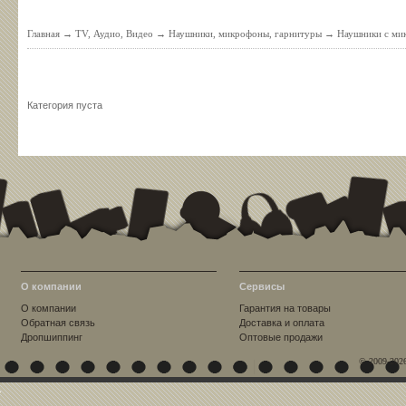
Главная
→
TV, Аудио, Видео
→
Наушники, микрофоны, гарнитуры
→
Наушники с ми
Категория пуста
О компании
Сервисы
О компании
Гарантия на товары
Обратная связь
Доставка и оплата
Дропшиппинг
Оптовые продажи
© 2009-202