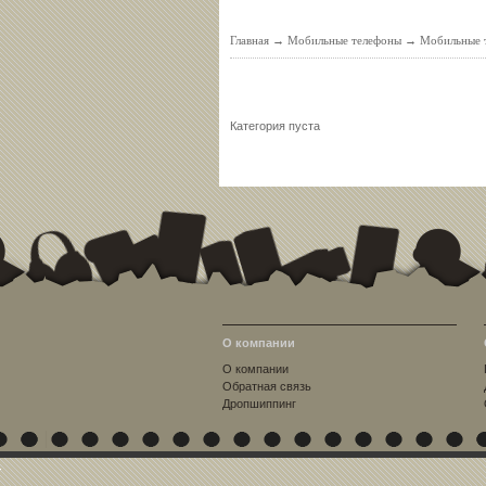
Главная
→
Мобильные телефоны
→
Мобильные т
Категория пуста
О компании
О компании
Обратная связь
Дропшиппинг