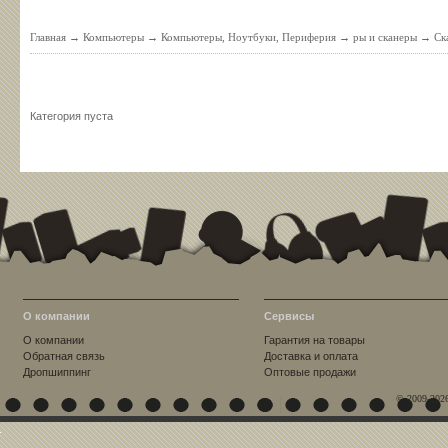
Главная
→
Компьютеры
→
Компьютеры, Ноутбуки, Периферия
→
ры и сканеры
→
Ск
Категория пуста
О компании
Сервисы
О компании
Гарантия на товары
Обратная связь
Доставка и оплата
Дропшиппинг
Оптовые продажи
© 2009-202