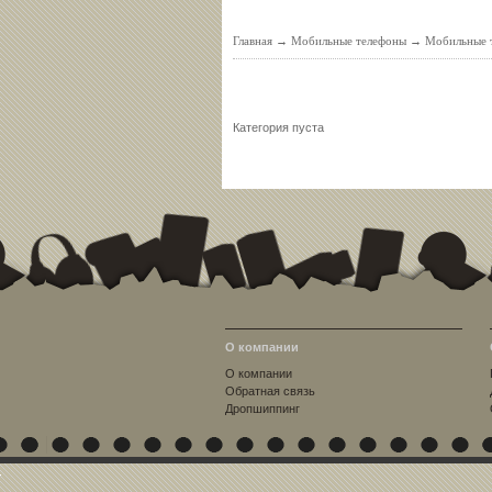
Главная
→
Мобильные телефоны
→
Мобильные т
Категория пуста
О компании
О компании
Обратная связь
Дропшиппинг