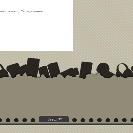
омобильные
→
Универсальный