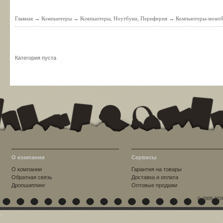
Главная
→
Компьютеры
→
Компьютеры, Ноутбуки, Периферия
→
Компьютеры-моноб
Категория пуста
О компании
Сервисы
О компании
Гарантия на товары
Обратная связь
Доставка и оплата
Дропшиппинг
Оптовые продажи
© 2009-202