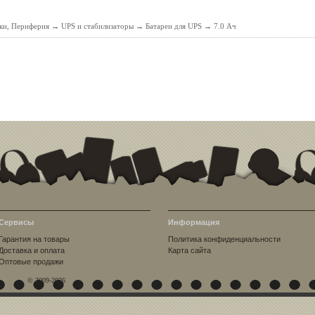
ки, Периферия
→
UPS и стабилизаторы
→
Батареи для UPS
→
7.0 Ач
Сервисы
Информация
Гарантия на товары
Политика конфиденциальности
Доставка и оплата
Карта сайта
Оптовые продажи
© 2009-2026