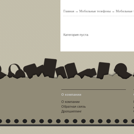
Главная
→
Мобильные телефоны
→
Мобильные т
Категория пуста
О компании
О компании
Обратная связь
Дропшиппинг