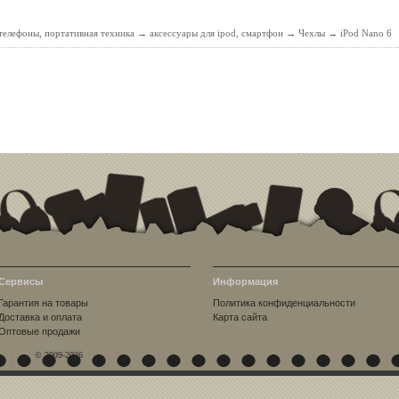
елефоны, портативная техника
→
аксессуары для ipod, смартфон
→
Чехлы
→
iPod Nano 6
Сервисы
Информация
Гарантия на товары
Политика конфиденциальности
Доставка и оплата
Карта сайта
Оптовые продажи
© 2009-2026