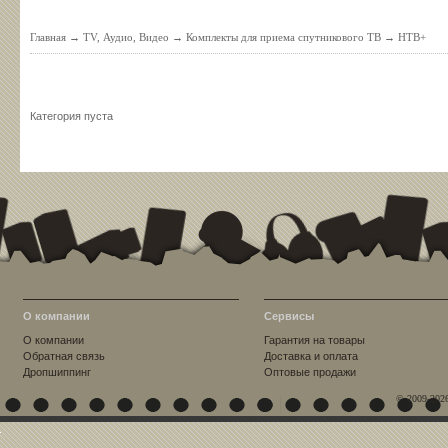
Главная
→
TV, Аудио, Видео
→
Комплекты для приема спутникового ТВ
→
НТВ+
Категория пуста
О компании
Сервисы
О компании
Гарантия на товары
Обратная связь
Доставка и оплата
Дропшиппинг
Оптовые продажи
© 2009-202