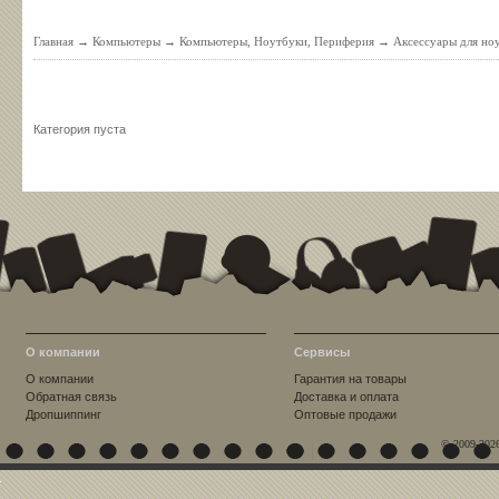
Главная
→
Компьютеры
→
Компьютеры, Ноутбуки, Периферия
→
Аксессуары для но
Категория пуста
О компании
Сервисы
О компании
Гарантия на товары
Обратная связь
Доставка и оплата
Дропшиппинг
Оптовые продажи
© 2009-202