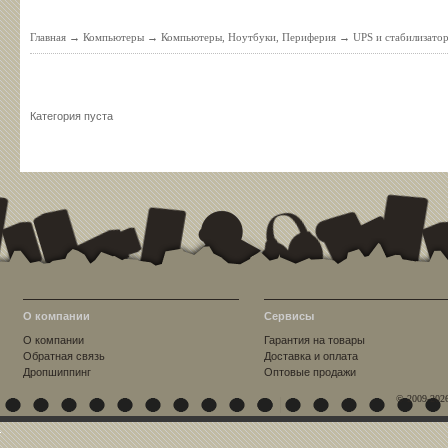
Главная
→
Компьютеры
→
Компьютеры, Ноутбуки, Периферия
→
UPS и стабилизато
Категория пуста
О компании
Сервисы
О компании
Гарантия на товары
Обратная связь
Доставка и оплата
Дропшиппинг
Оптовые продажи
© 2009-202