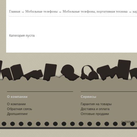
Главная
→
Мобильные телефоны
→
Мобильные телефоны, портативная техника
→
ка
Категория пуста
О компании
Сервисы
О компании
Гарантия на товары
Обратная связь
Доставка и оплата
Дропшиппинг
Оптовые продажи
© 2009-202