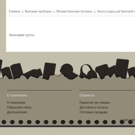
Главная
→
Бытовые приборы
→
Мелкая бытовая техника
→
Аксессуары для бытовой 
Категория пуста
О компании
Сервисы
О компании
Гарантия на товары
Обратная связь
Доставка и оплата
Дропшиппинг
Оптовые продажи
© 2009-202