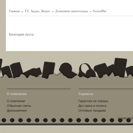
Главная
→
TV, Аудио, Видео
→
Домашние кинотеатры
→
SoundBar
Категория пуста
О компании
Сервисы
О компании
Гарантия на товары
Обратная связь
Доставка и оплата
Дропшиппинг
Оптовые продажи
© 2009-202