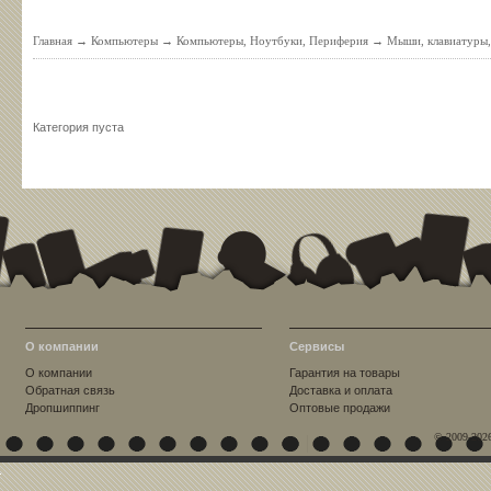
Главная
→
Компьютеры
→
Компьютеры, Ноутбуки, Периферия
→
Мыши, клавиатуры,
Категория пуста
О компании
Сервисы
О компании
Гарантия на товары
Обратная связь
Доставка и оплата
Дропшиппинг
Оптовые продажи
© 2009-202