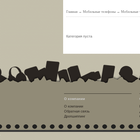
Главная
→
Мобильные телефоны
→
Мобильные т
Категория пуста
О компании
О компании
Обратная связь
Дропшиппинг