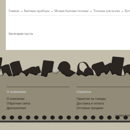
Главная
→
Бытовые приборы
→
Мелкая бытовая техника
→
Техника для кухни
→
Бут
Категория пуста
О компании
Сервисы
О компании
Гарантия на товары
Обратная связь
Доставка и оплата
Дропшиппинг
Оптовые продажи
© 2009-202