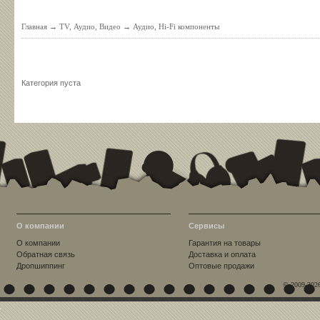
Главная
→
TV, Аудио, Видео
→
Аудио, Hi-Fi компоненты
Категория пуста
О компании
Сервисы
О компании
Гарантия на товары
Обратная связь
Доставка и оплата
Дропшиппинг
Оптовые продажи
© 2009-202