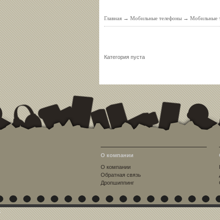
Главная
→
Мобильные телефоны
→
Мобильные т
Категория пуста
О компании
О компании
Обратная связь
Дропшиппинг