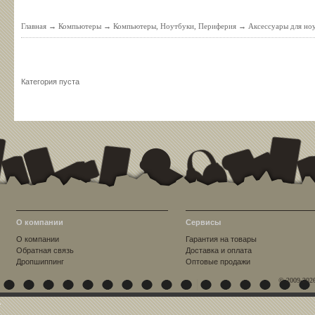
Главная
→
Компьютеры
→
Компьютеры, Ноутбуки, Периферия
→
Аксессуары для но
Категория пуста
О компании
Сервисы
О компании
Гарантия на товары
Обратная связь
Доставка и оплата
Дропшиппинг
Оптовые продажи
© 2009-202