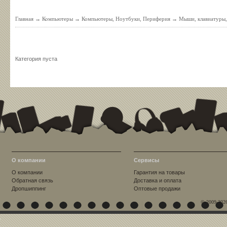
Главная
→
Компьютеры
→
Компьютеры, Ноутбуки, Периферия
→
Мыши, клавиатуры,
Категория пуста
О компании
Сервисы
О компании
Гарантия на товары
Обратная связь
Доставка и оплата
Дропшиппинг
Оптовые продажи
© 2009-202