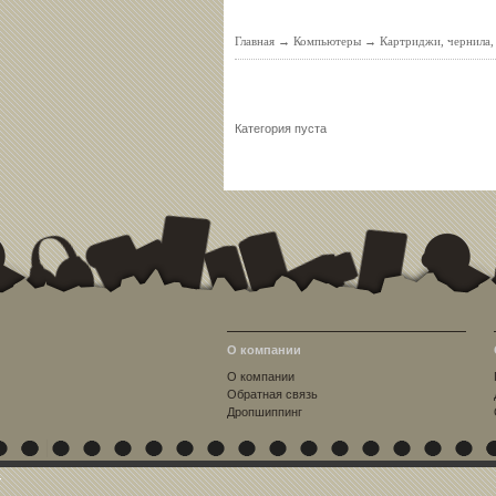
Главная
→
Компьютеры
→
Картриджи, чернила
Категория пуста
О компании
О компании
Обратная связь
Дропшиппинг