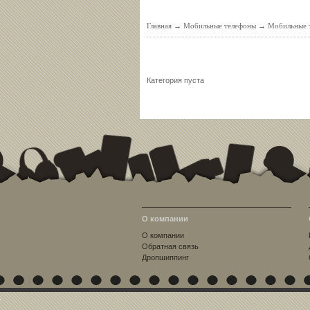
Главная
→
Мобильные телефоны
→
Мобильные т
Категория пуста
О компании
О компании
Обратная связь
Дропшиппинг